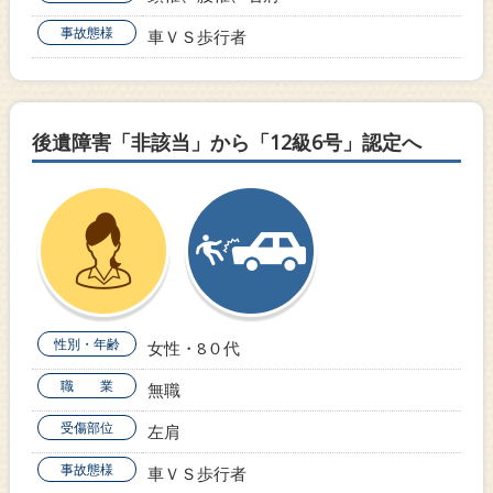
事故態様
車ＶＳ歩行者
後遺障害「非該当」から「12級6号」認定へ
性別・年齢
女性・8０代
職 業
無職
受傷部位
左肩
事故態様
車ＶＳ歩行者