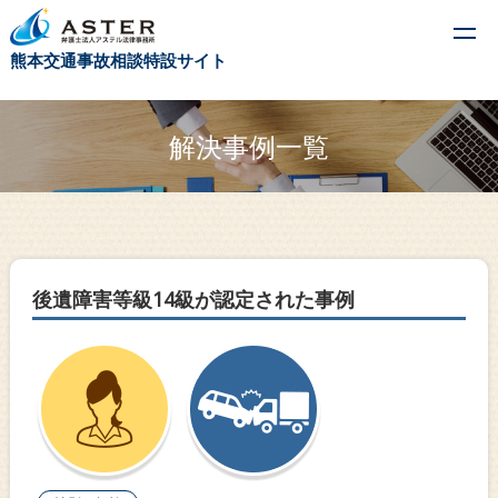
t
熊本交通事故相談特設サイト
o
g
g
解決事例一覧
l
e
n
a
v
後遺障害等級14級が認定された事例
i
g
a
t
i
o
n