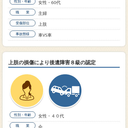
性別・年齢
女性・60代
職 業
主婦
受傷部位
上肢
事故態様
車VS車
上肢の損傷により後遺障害８級の認定
性別・年齢
女性・４０代
職 業
会