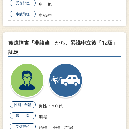
受傷部位
肩・腕
事故態様
車VS車
後遺障害「非該当」から、異議申立後「12級」
認定
性別・年齢
男性・6０代
職 業
無職
受傷部位
頚椎、腰椎、右肩