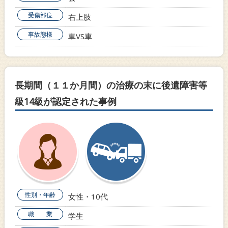
受傷部位
右上肢
事故態様
車VS車
長期間（１１か月間）の治療の末に後遺障害等
級14級が認定された事例
性別・年齢
女性・10代
職 業
学生