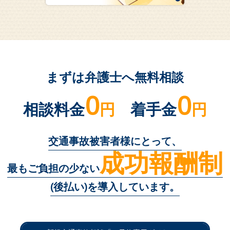
まずは弁護士へ無料相談
0
0
相談料金
円
着手金
円
交通事故被害者様にとって、
成功報酬制
最もご負担の少ない
(後払い)を導入しています。