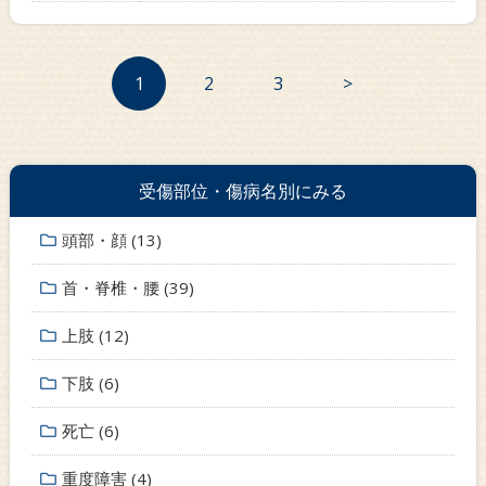
1
2
3
>
受傷部位・傷病名別にみる
頭部・顔 (13)
首・脊椎・腰 (39)
上肢 (12)
下肢 (6)
死亡 (6)
重度障害 (4)