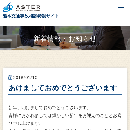
t
熊本交通事故相談特設サイト
o
g
g
新着情報・お知らせ
l
e
n
a
v
2018/01/10
i
あけましておめでとうございます
g
a
t
新年、明けましておめでとうございます。
i
皆様におかれましては輝かしい新年をお迎えのこととお喜
o
び申し上げます。
n