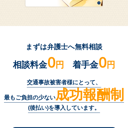
まずは弁護士へ無料相談
0
0
相談料金
円
着手金
円
交通事故被害者様にとって、
成功報酬制
最もご負担の少ない
(後払い)を導入しています。