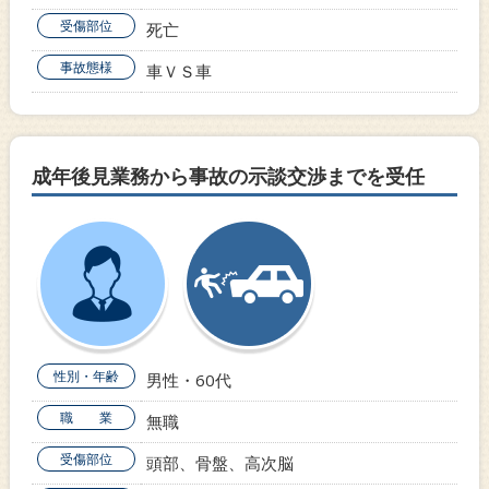
受傷部位
死亡
事故態様
車ＶＳ車
成年後見業務から事故の示談交渉までを受任
性別・年齢
男性・60代
職 業
無職
受傷部位
頭部、骨盤、高次脳