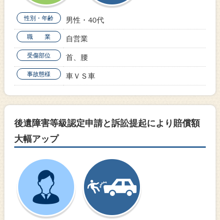
性別・年齢
男性・40代
職 業
自営業
受傷部位
首、腰
事故態様
車ＶＳ車
後遺障害等級認定申請と訴訟提起により賠償額
大幅アップ