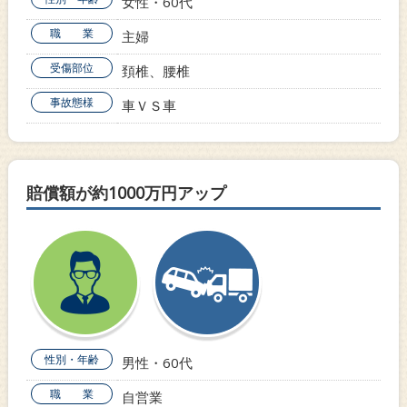
女性・60代
職 業
主婦
受傷部位
頚椎、腰椎
事故態様
車ＶＳ車
賠償額が約1000万円アップ
性別・年齢
男性・60代
職 業
自営業