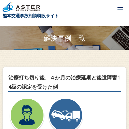
t
熊本交通事故相談特設サイト
o
g
g
解決事例一覧
l
e
n
a
v
治療打ち切り後、４か月の治療延期と後遺障害1
i
4級の認定を受けた例
g
a
t
i
o
n