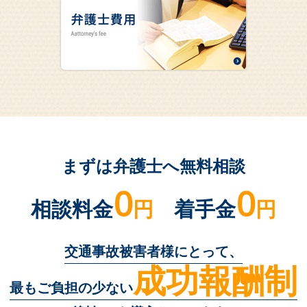
まずは弁護士へ無料相談
0
0
相談料金
円
着手金
円
交通事故被害者様にとって、
成功報酬制
最もご負担の少ない