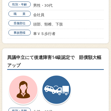
性別・年齢
男性・30代
職 業
会社員
受傷部位
頭部、頸椎、下肢
事故態様
車ＶＳ歩行者
異議申立にて後遺障害14級認定で 賠償額大幅
アップ
性別・年齢