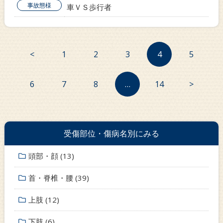
事故態様
車ＶＳ歩行者
<
1
2
3
4
5
6
7
8
…
14
>
受傷部位・傷病名別にみる
頭部・顔 (13)
首・脊椎・腰 (39)
上肢 (12)
下肢 (6)