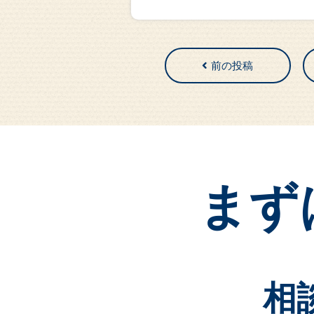
前の投稿
まず
相