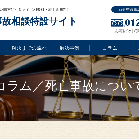
い味方になります【相談料・着手金無料】
新規交通事
事故相談特設サイト
01
【お電話受付時間】
解決までの流れ
解決事例
コラム
コラム／死亡事故につい