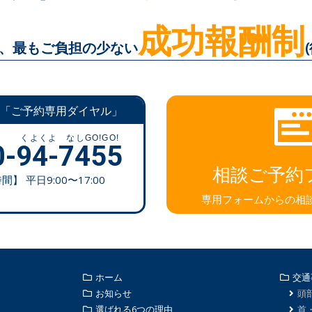
成功報酬制
、
最もご負担の少ない
「ご予約専用ダイヤル」
0-94-7455
相談ご予約
】 平日9:00〜17:00
専用フォームからの相
ホーム
交通
お知らせ
頭
選ばれる6つの理由
首