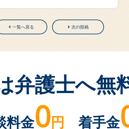
一覧へ戻る
次の投稿
は弁護士へ無
0
談料金
円
着手金