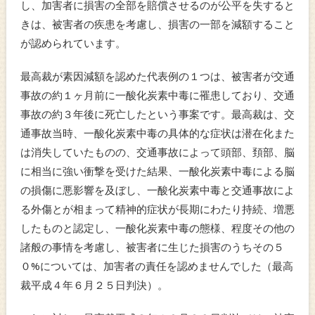
し、加害者に損害の全部を賠償させるのが公平を失すると
きは、被害者の疾患を考慮し、損害の一部を減額すること
が認められています。
最高裁が素因減額を認めた代表例の１つは、被害者が交通
事故の約１ヶ月前に一酸化炭素中毒に罹患しており、交通
事故の約３年後に死亡したという事案です。最高裁は、交
通事故当時、一酸化炭素中毒の具体的な症状は潜在化また
は消失していたものの、交通事故によって頭部、頚部、脳
に相当に強い衝撃を受けた結果、一酸化炭素中毒による脳
の損傷に悪影響を及ぼし、一酸化炭素中毒と交通事故によ
る外傷とが相まって精神的症状が長期にわたり持続、増悪
したものと認定し、一酸化炭素中毒の態様、程度その他の
諸般の事情を考慮し、被害者に生じた損害のうちその５
０%については、加害者の責任を認めませんでした（最高
裁平成４年６月２５日判決）。