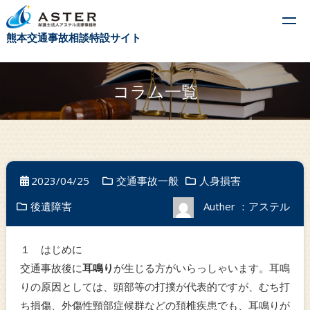
t
熊本交通事故相談特設サイト
o
g
g
コラム一覧
l
e
n
a
v
2023/04/25
交通事故一般
人身損害
i
後遺障害
Auther ：アステル
g
a
t
１ はじめに
i
交通事故後に
耳鳴り
が生じる方がいらっしゃいます。耳鳴
o
りの原因としては、頭部等の打撲が代表的ですが、むち打
n
ち損傷、外傷性頸部症候群などの頚椎疾患でも、耳鳴りが