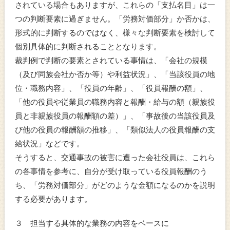
されている場合もありますが、これらの「支払名目」は一
つの判断要素に過ぎません。「労務対価部分」か否かは、
形式的に判断するのではなく、様々な判断要素を検討して
個別具体的に判断されることとなります。
裁判例で判断の要素とされている事情は、「会社の規模
（及び同族会社か否か等）や利益状況」、「当該役員の地
位・職務内容」、「役員の年齢」、「役員報酬の額」、
「他の役員や従業員の職務内容と報酬・給与の額（親族役
員と非親族役員の報酬額の差）」、「事故後の当該役員及
び他の役員の報酬額の推移」、「類似法人の役員報酬の支
給状況」などです。
そうすると、交通事故の被害に遭った会社役員は、これら
の各事情を参考に、自分が受け取っている役員報酬のう
ち、「労務対価部分」がどのような金額になるのかを説明
する必要があります。
３ 担当する具体的な業務の内容をベースに