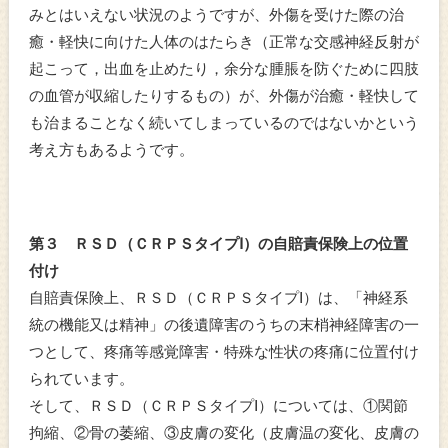
みとはいえない状況のようですが、外傷を受けた際の治
癒・軽快に向けた人体のはたらき（正常な交感神経反射が
起こって，出血を止めたり，余分な腫脹を防ぐために四肢
の血管が収縮したりするもの）が、外傷が治癒・軽快して
も治まることなく続いてしまっているのではないかという
考え方もあるようです。
第３ ＲＳＤ（ＣＲＰＳタイプⅠ）の自賠責保険上の位置
付け
自賠責保険上、ＲＳＤ（ＣＲＰＳタイプⅠ）は、「神経系
統の機能又は精神」の後遺障害のうちの末梢神経障害の一
つとして、疼痛等感覚障害・特殊な性状の疼痛に位置付け
られています。
そして、ＲＳＤ（ＣＲＰＳタイプⅠ）については、①関節
拘縮、②骨の萎縮、③皮膚の変化（皮膚温の変化、皮膚の