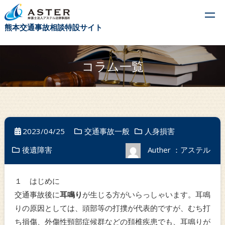
t
熊本交通事故相談特設サイト
o
g
g
コラム一覧
l
e
n
a
v
2023/04/25
交通事故一般
人身損害
i
後遺障害
Auther ：アステル
g
a
t
１ はじめに
i
交通事故後に
耳鳴り
が生じる方がいらっしゃいます。耳鳴
o
りの原因としては、頭部等の打撲が代表的ですが、むち打
n
ち損傷、外傷性頸部症候群などの頚椎疾患でも、耳鳴りが