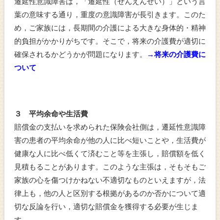
遷延性意識障害は，「遷延性（せんえんせい）」という言
葉の意味する通り，重度の意識障害が長引きます。このた
め，ご家族には，長期間の介護による大きな身体的・精神
的負担がかかりがちです。そこで，将来の介護費が適切に
確保されるかどうかが問題になります。
→将来の介護費に
ついて
３ 平均余命や生活費
賠償金の支払いを求められた保険会社側は，遷延性意識障
害の患者の平均余命が他の人に比べ短いことや，生活費が
健康な人に比べ低くて済むこと等を主張し，賠償額を低く
見積もることがあります。このような主張は，そもそもご
家族の心を傷つけかねない不適切なものといえますが，法
律上も，他の人と区別する根拠があるのか否かについて適
切な反論を行い，適切な賠償金を獲得する必要が生じま
す。