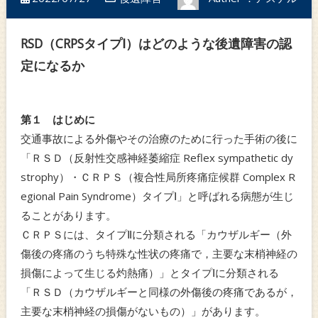
RSD（CRPSタイプⅠ）はどのような後遺障害の認
定になるか
第１ はじめに
交通事故による外傷やその治療のために行った手術の後に
「ＲＳＤ（反射性交感神経萎縮症 Reflex sympathetic dy
strophy）・ＣＲＰＳ（複合性局所疼痛症候群 Complex R
egional Pain Syndrome）タイプⅠ」と呼ばれる病態が生じ
ることがあります。
ＣＲＰＳには、タイプⅡに分類される「カウザルギー（外
傷後の疼痛のうち特殊な性状の疼痛で，主要な末梢神経の
損傷によって生じる灼熱痛）」とタイプⅠに分類される
「ＲＳＤ（カウザルギーと同様の外傷後の疼痛であるが，
主要な末梢神経の損傷がないもの）」があります。