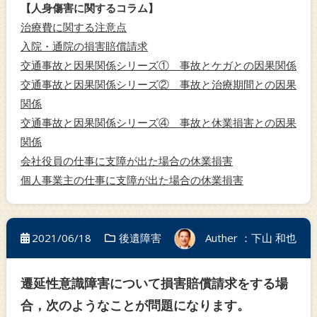
【人身傷害に関するコラム】
治療費に関する注意点
入院・通院の損害賠償請求
交通事故と因果関係シリーズ① 事故とケガとの因果関係
交通事故と因果関係シリーズ② 事故と治療期間との因果
関係
交通事故と因果関係シリーズ④ 事故と休業損害との因果
関係
会社役員の仕事に支障が出た場合の休業損害
個人事業主の仕事に支障が出た場合の休業損害
2021/06/18
後遺障害
Auther ：下山 和也
遷延性意識障害について損害賠償請求をする場
合，次のようなことが問題になります。