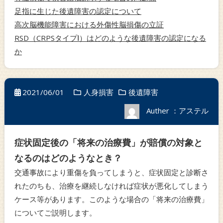
足指に生じた後遺障害の認定について
高次脳機能障害における外傷性脳損傷の立証
RSD（CRPSタイプⅠ）はどのような後遺障害の認定になる
か
2021/06/01
人身損害
後遺障害
Auther ：アステル
症状固定後の「将来の治療費」が賠償の対象と
なるのはどのようなとき？
交通事故により重傷を負ってしまうと、症状固定と診断さ
れたのちも、治療を継続しなければ症状が悪化してしまう
ケース等があります。このような場合の「将来の治療費」
についてご説明します。