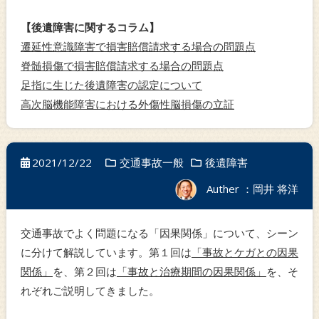
【後遺障害に関するコラム】
遷延性意識障害で損害賠償請求する場合の問題点
脊髄損傷で損害賠償請求する場合の問題点
足指に生じた後遺障害の認定について
高次脳機能障害における外傷性脳損傷の立証
2021/12/22
交通事故一般
後遺障害
Auther ：岡井 将洋
交通事故でよく問題になる「因果関係」について、シーン
に分けて解説しています。第１回は
「事故とケガとの因果
関係」
を、第２回は
「事故と治療期間の因果関係」
を、そ
れぞれご説明してきました。