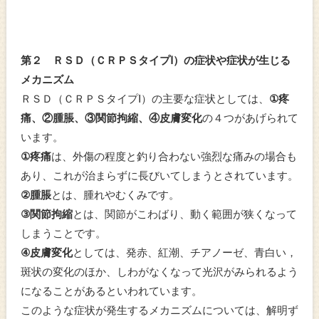
第２ ＲＳＤ（ＣＲＰＳタイプⅠ）の症状や症状が生じる
メカニズム
ＲＳＤ（ＣＲＰＳタイプⅠ）の主要な症状としては、
①疼
痛、②腫脹、③関節拘縮、④皮膚変化
の４つがあげられて
います。
①疼痛
は、外傷の程度と釣り合わない強烈な痛みの場合も
あり、これが治まらずに長びいてしまうとされています。
②腫脹
とは、腫れやむくみです。
③関節拘縮
とは、関節がこわばり、動く範囲が狭くなって
しまうことです。
④皮膚変化
としては、発赤、紅潮、チアノーゼ、青白い，
斑状の変化のほか、しわがなくなって光沢がみられるよう
になることがあるといわれています。
このような症状が発生するメカニズムについては、解明ず