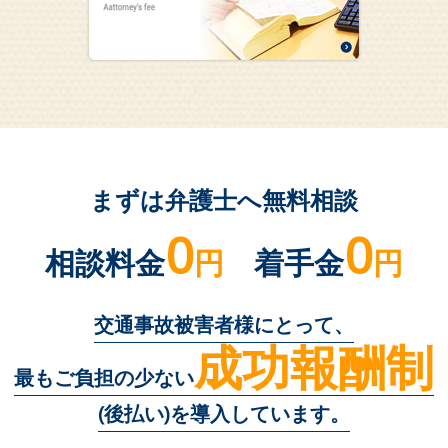
まずは弁護士へ無料相談
0
0
相談料金
円
着手金
円
交通事故被害者様にとって、
成功報酬制
最もご負担の少ない
(後払い)を導入しています。