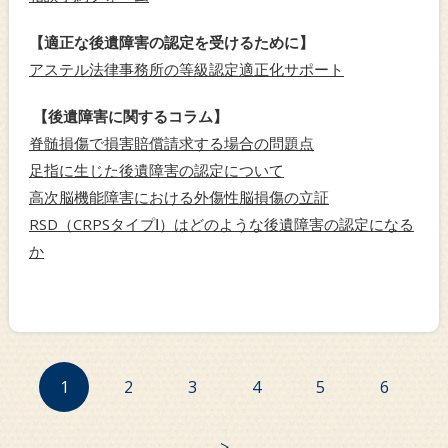
【適正な後遺障害の認定を受けるために】
アステル法律事務所の等級認定適正化サポート
【後遺障害に関するコラム】
脊髄損傷で損害賠償請求する場合の問題点
足指に生じた後遺障害の認定について
高次脳機能障害における外傷性脳損傷の立証
RSD（CRPSタイプⅠ）はどのような後遺障害の認定になる
か
1
2
3
4
5
6
>